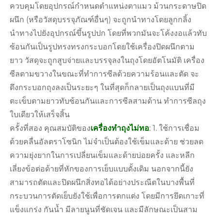
ควบคุมโดยอุปกรณ์กำหนดตำแหน่งตาแมว ม้วนกระดาษปิด
ผนึก (หรือวัสดุบรรจุภัณฑ์อื่นๆ) จะถูกนำทางโดยลูกกลิ้ง
นำทางไปยังอุปกรณ์ขึ้นรูปปก โดยที่พวกมันจะโค้งงอแล้วทับ
ซ้อนกันเป็นรูปทรงทรงกระบอกโดยใช้เครื่องปิดผนึกตาม
ยาว วัสดุจะถูกสูบจ่ายและบรรจุลงในถุงโดยอัตโนมัติ เครื่อง
ซีลตามขวางในขณะที่ทำการซีลด้วยความร้อนและตัด จะ
ดึงกระบอกถุงลงเป็นระยะๆ ในที่สุดก็กลายเป็นถุงแบนที่มี
ตะเข็บตามยาวทับซ้อนกันและการซีลสามด้าน ทำการซีลถุง
ใบเดียวให้เสร็จสิ้น
ครั้งที่สอง คุณสมบัติของ
เครื่องทำถุงไม่ทอ
: 1. ใช้การเชื่อม
ด้วยคลื่นอัลตราโซนิก ไม่จำเป็นต้องใช้เข็มและด้าย ช่วยลด
ความยุ่งยากในการเปลี่ยนเข็มและด้ายบ่อยครั้ง และหลีก
เลี่ยงข้อต่อด้ายที่หักของการเย็บแบบดั้งเดิม นอกจากนี้ยัง
สามารถตัดและปิดผนึกสิ่งทอได้อย่างประณีตในบางพื้นที่
กระบวนการตัดเย็บยังใช้เพื่อการตกแต่ง โดยมีการยึดเกาะที่
แข็งแกร่ง กันน้ำ มีลายนูนที่ชัดเจน และมีลักษณะเป็นสาม