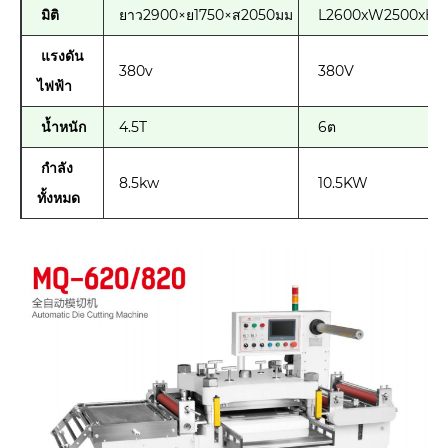
มิติ
ยาว2900×ย1750×ส2050มม
L2600xW2500xH
แรงดัน
380v
380V
ไฟฟ้า
น้ำหนัก
4.5T
6ต
กำลัง
8.5kw
10.5KW
ทั้งหมด